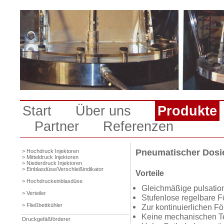
Start
Über uns
Produkte
Partner
Referenzen
Pneumatischer Dosie
> Hochdruck Injektoren
> Mitteldruck Injektoren
> Niederdruck Injektoren
> Einblasdüse/Verschleißindikator
Vorteile
> Hochdruckeinblasdüse
Gleichmäßige pulsatio
> Verteiler
Stufenlose regelbare 
> Fließbettkühler
Zur kontinuierlichen F
Keine mechanischen Tei
Druckgefäßförderer