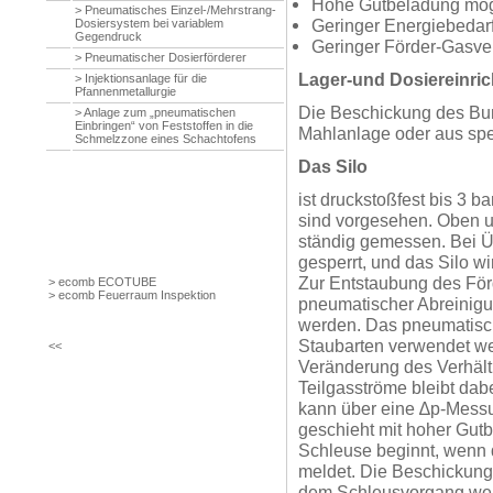
Hohe Gutbeladung mögli
> Pneumatisches Einzel-/Mehrstrang-
Geringer Energiebedar
Dosiersystem bei variablem
Gegendruck
Geringer Förder-Gasve
> Pneumatischer Dosierförderer
Lager-und Dosiereinric
> Injektionsanlage für die
Pfannenmetallurgie
Die Beschickung des Bun
> Anlage zum „pneumatischen
Einbringen“ von Feststoffen in die
Mahlanlage oder aus spe
Schmelzzone eines Schachtofens
Das Silo
ist druckstoßfest bis 3 b
sind vorgesehen. Oben u
ständig gemessen. Bei Üb
gesperrt, und das Silo wi
Zur Entstaubung des Förd
> ecomb ECOTUBE
> ecomb Feuerraum Inspektion
pneumatischer Abreinigu
werden. Das pneumatisch
Staubarten verwendet w
<<
Veränderung des Verhält
Teilgasströme bleibt da
kann über eine ∆p-Messu
geschieht mit hoher Gut
Schleuse beginnt, wenn 
meldet. Die Beschickung 
dem Schleusvorgang werd